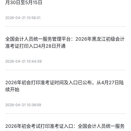
月30日至5月15日
2026-04-21 10:56:31
全国会计人员统一服务管理平台：2026年黑龙江初级会计
准考证打印入口4月28日开通
2026-04-21 10:44:39
2026年初会打印准考证时间及入口已公布，从4月27日陆
续开始
2026-04-21 10:36:59
2026年初会考试打印准考证入口：全国会计人员统一服务