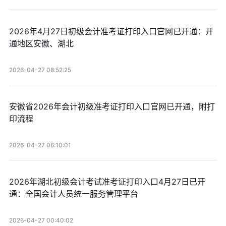
2026年4月27日初级会计准考证打印入口官网已开通：开
通地区安徽、湖北
2026-04-27 08:52:25
安徽省2026年会计初级准考证打印入口官网已开通，附打
印流程
2026-04-27 06:10:01
2026年湖北初级会计考试准考证打印入口4月27日已开
通：全国会计人员统一服务管理平台
2026-04-27 00:40:02