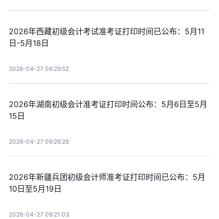
2026年西藏初级会计考试准考证打印时间已公布：5月11
日-5月18日
2026-04-27 09:29:52
2026年湖南初级会计准考证打印时间公布：5月6日至5月
15日
2026-04-27 09:26:26
2026年新疆兵团初级会计师准考证打印时间已公布：5月
10日至5月19日
2026-04-27 09:21:03