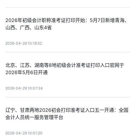
2026年初级会计职称准考证打印开始：5月7日新增青海、
山西、广西、山东4省
2026-04-29 10:16:52
北京、江苏、湖南等8地初级会计准考证打印入口官网于
2026年5月6日开通
2026-04-29 10:07:24
辽宁、甘肃两地2026初会打印准考证入口五一开通：全国
会计人员统一服务管理平台
2026-04-29 10:01:20