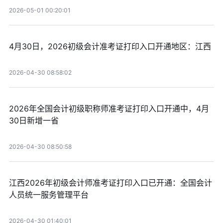
2026-05-01 00:20:01
4月30日，2026初级会计准考证打印入口开通地区：江西
2026-04-30 08:58:02
2026年全国会计初级职称师准考证打印入口开通中，4月
30日新增一省
2026-04-30 08:50:58
江西2026年初级会计师准考证打印入口已开通：全国会计
人员统一服务管理平台
2026-04-30 01:40:01