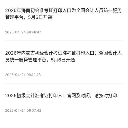
2026年海南初会准考证打印入口为全国会计人员统一服务
管理平台，5月6日开通
2026-04-24 09:46:47
2026年内蒙古初级会计考试准考证打印入口：全国会计人
员统一服务管理平台，5月6日开通
2026-04-24 09:12:48
2026初级会计准考证打印入口官网及时间，请按时打印
2026-04-24 09:07:42