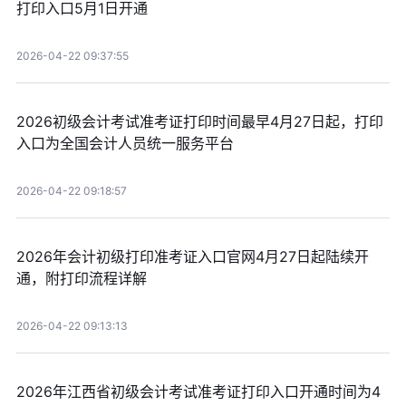
打印入口5月1日开通
2026-04-22 09:37:55
2026初级会计考试准考证打印时间最早4月27日起，打印
入口为全国会计人员统一服务平台
2026-04-22 09:18:57
2026年会计初级打印准考证入口官网4月27日起陆续开
通，附打印流程详解
2026-04-22 09:13:13
2026年江西省初级会计考试准考证打印入口开通时间为4