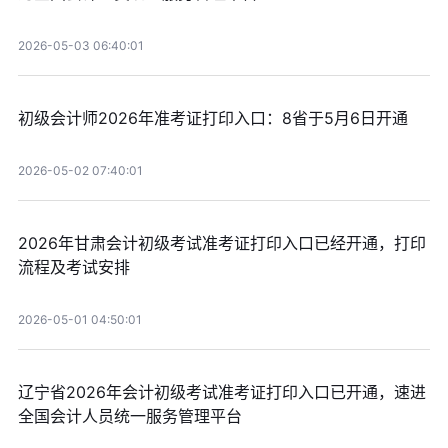
2026-05-03 06:40:01
初级会计师2026年准考证打印入口：8省于5月6日开通
2026-05-02 07:40:01
2026年甘肃会计初级考试准考证打印入口已经开通，打印
流程及考试安排
2026-05-01 04:50:01
辽宁省2026年会计初级考试准考证打印入口已开通，速进
全国会计人员统一服务管理平台