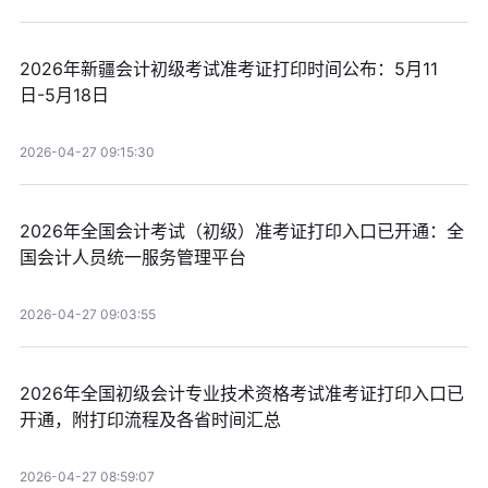
2026年新疆会计初级考试准考证打印时间公布：5月11
日-5月18日
2026-04-27 09:15:30
2026年全国会计考试（初级）准考证打印入口已开通：全
国会计人员统一服务管理平台
2026-04-27 09:03:55
2026年全国初级会计专业技术资格考试准考证打印入口已
开通，附打印流程及各省时间汇总
2026-04-27 08:59:07