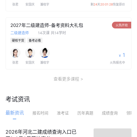
张君
安国庆
潘晓宇
剩
24
天
20:01:28
恢复原价
2027年二级建造师-备考资料大礼包
火热开抢
二级建造师
14次课
共14学时
硬核干货
备考必看
1
¥
张君
安国庆
潘晓宇
火热报名中
查看更多课程
考试资讯
最新资讯
报名时间
准考证
历年真题
成绩查询
领取
2026年河北二建成绩查询入口已