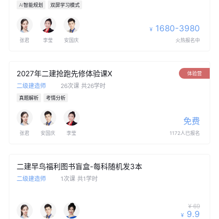
AI智能规划
双屏学习模式
1680-3980
¥
张君
李莹
安国庆
火热报名中
2027年二建抢跑先修体验课X
体验营
二级建造师
26次课
共26学时
真题解析
考情分析
免费
张君
安国庆
李莹
1172人已报名
二建早鸟福利图书盲盒-每科随机发3本
二级建造师
1次课
共1学时
¥ 69
9.9
¥