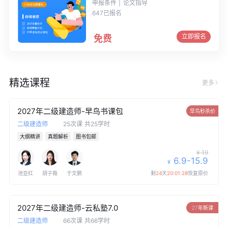
申报条件
论文指导
647已报名
立即报名
免费
精选课程
更多
2027年二级建造师-早鸟书课包
早鸟秒杀价
二级建造师
25次课
共25学时
大纲精讲
真题解析
图书包邮
¥ 19
6.9-15.9
¥
池亚红
胡子薇
于文鹏
剩
24
天
20:01:28
恢复原价
2027年二级建造师-云私塾7.0
27年新课
二级建造师
66次课
共66学时