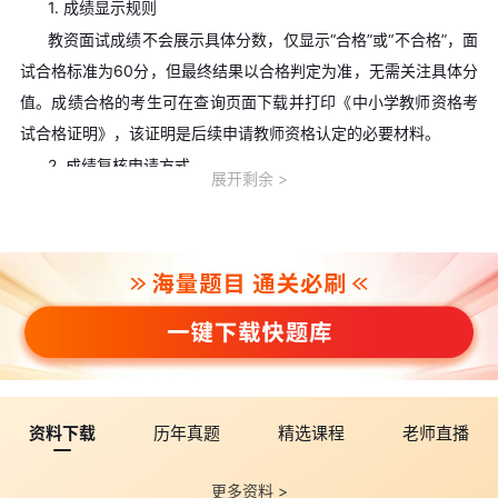
1. 成绩显示规则
教资面试成绩不会展示具体分数，仅显示“合格”或“不合格”，面
试合格标准为60分，但最终结果以合格判定为准，无需关注具体分
值。成绩合格的考生可在查询页面下载并打印《中小学教师资格考
试合格证明》，该证明是后续申请教师资格认定的必要材料。
2. 成绩复核申请方式
展开剩余
若考生对本人面试成绩有异议，可在成绩公布后的规定时间内
申请复核。不同地区复核时间及方式略有差异，复核仅核查成绩登
记的准确性，结果为最终结论，将由当地考试机构反馈给考生。
3. 后续认定流程指引
面试成绩合格且笔试成绩在有效期内的考生，需在《中小学教
师资格考试合格证明》的3年有效期内，按户籍所在地或居住证申
领地教育局要求，提交学历证明、体检报告、思想品德鉴定表等材
料完成教师资格认定。认定通过后，即可领取正式的教师资格证
资料下载
历年真题
精选课程
老师直播
书。
点击查看>>2026年上半年各省份教师资格证认定时间汇总
更多资料 >