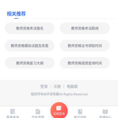
各科冲刺包免费拿！
点击进入免费兑换
！任选科目！
相关推荐
以上就是“速看!2026上半年上海教师资格证面试成绩6月12日
教师资格考试报名
教师资格考试新闻
开始查分”的具体内容，备考教资考试的考生，点击下方“
免费下
载
”按钮，免费领取
2026上半年教师资格面试真题、
精华考点、模
拟试题及历年真题
，助力考生备考教师资格考试。
教师资格模拟试题及答案
教师资格证书领取时间
教师资格复习大纲
教师资格成绩查询时间
登录
｜
注册
｜
电脑版
版权所有©环球青藤All Rights Reserved
在线咨询
报考查询
历年真题
考试资料
选课中心