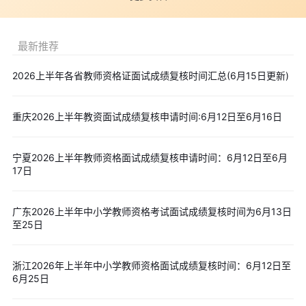
四、面试真题
2026年上半年教师资格面试考试已经结束，各科目、学段面试
最新推荐
真题已整理完毕，供大家参考。
点击免费下载>>
26上教资面试试讲真题：幼儿园
2026上半年各省教师资格证面试成绩复核时间汇总(6月15日更新)
点击免费下载>>
26上教资面试试讲真题：小学各科目
点击免费下载>>
26上教资面试试讲真题：初中各科目
重庆2026上半年教资面试成绩复核申请时间:6月12日至6月16日
点击免费下载>>
26上教资面试试讲真题：高中各科目
点击查看>>
26上教资面试(时政类)结构化真题及答案
宁夏2026上半年教师资格面试成绩复核申请时间：6月12日至6月
点击查看>>
26上小学教资面试结构化真题及答案
17日
点击查看>>
26上中学教资面试结构化真题及答案
点击查看>>
26上幼儿园教资面试结构化真题及答案
广东2026上半年中小学教师资格考试面试成绩复核时间为6月13日
至25日
建议考生在成绩公布后及时确认结果，若顺利通过，可提前梳
理认定所需材料，关注当地教育部门发布的认定公告;若未合格，只
要笔试成绩仍在有效期内，可报名参加下一次教资面试，提前做好
浙江2026年上半年中小学教师资格面试成绩复核时间：6月12日至
6月25日
备考规划即可。
【2026教资冲刺福利】