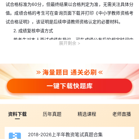
试合格标准为60分，但最终结果以合格判定为准，无需关注具体分
值。成绩合格的考生可在查询页面下载并打印《中小学教师资格考
试合格证明》，该证明是后续申请教师资格认定的必要材料。
2. 成绩复核申请方式
若考生对本人面试成绩有异议，可在成绩公布后的规定时间内
展开剩余
申请复核。不同地区复核时间及方式略有差异，复核仅核查成绩登
记的准确性，结果为最终结论，将由当地考试机构反馈给考生。
3. 后续认定流程指引
面试成绩合格且笔试成绩在有效期内的考生，需在《中小学教
师资格考试合格证明》的3年有效期内，按户籍所在地或居住证申
领地教育局要求，提交学历证明、体检报告、思想品德鉴定表等材
料完成教师资格认定。认定通过后，即可领取正式的教师资格证
书。
资料下载
历年真题
精选课程
老师直播
点击查看>>2026年上半年各省份教师资格证认定时间汇总
四、面试真题
2018-2026上半年教资笔试真题合集
2026年上半年教师资格面试考试已经结束，各科目、学段面试