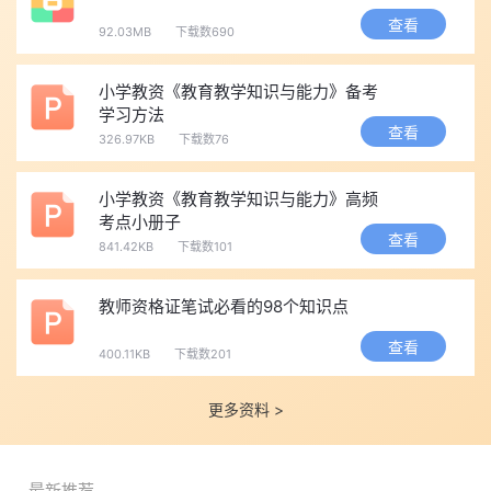
真题已整理完毕，供大家参考。
查看
92.03MB
下载数690
点击免费下载>>
26上教资面试试讲真题：幼儿园
点击免费下载>>
26上教资面试试讲真题：小学各科目
小学教资《教育教学知识与能力》备考
学习方法
点击免费下载>>
26上教资面试试讲真题：初中各科目
查看
326.97KB
下载数76
点击免费下载>>
26上教资面试试讲真题：高中各科目
点击查看>>
26上教资面试(时政类)结构化真题及答案
小学教资《教育教学知识与能力》高频
点击查看>>
26上小学教资面试结构化真题及答案
考点小册子
查看
点击查看>>
26上中学教资面试结构化真题及答案
841.42KB
下载数101
点击查看>>
26上幼儿园教资面试结构化真题及答案
教师资格证笔试必看的98个知识点
建议考生在成绩公布后及时确认结果，若顺利通过，可提前梳
理认定所需材料，关注当地教育部门发布的认定公告;若未合格，只
查看
400.11KB
下载数201
要笔试成绩仍在有效期内，可报名参加下一次教资面试，提前做好
备考规划即可。
更多资料 >
【2026教资冲刺福利】
各科冲刺包免费拿！
点击进入免费兑换
！任选科目！
最新推荐