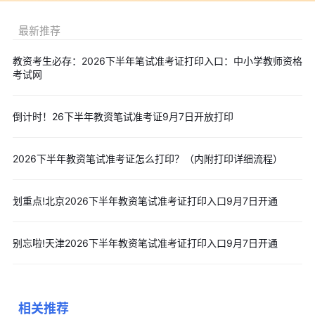
(6)答辩：考官围绕考生试讲(或演示)内容和测试项目进行提
最新推荐
问，考生答辩，时间5分钟。
(7)中职文化课类别考生面试与高中类别一致，报考中职专业课
教资考生必存：2026下半年笔试准考证打印入口：中小学教师资格
考试网
和实习指导老师的考生面试时，需加试专业知识概述，时间5分
钟。
(8)评分：考官依据评分标准对考生面试表现进行综合评分。
倒计时！26下半年教资笔试准考证9月7日开放打印
(四)考试成绩
面试总分为100分。考生成绩由各分项得分加权累加而得(各项
2026下半年教资笔试准考证怎么打印？（内附打印详细流程）
目权重由《考试大纲》规定)。
五、成绩查询
划重点!北京2026下半年教资笔试准考证打印入口9月7日开通
考生可于
2026年6月12日起
，登录中国教育考试网查询面试结
果。考生如对本人的面试成绩有异议，可在面试成绩公布5-10个工
别忘啦!天津2026下半年教资笔试准考证打印入口9月7日开通
作日内向报考考区所在地的教育考试机构或省级教育考试机构提出
成绩复核申请。成绩复核后的反馈结果由当地教育考试机构或省级
教育考试机构告知考生。
相关推荐