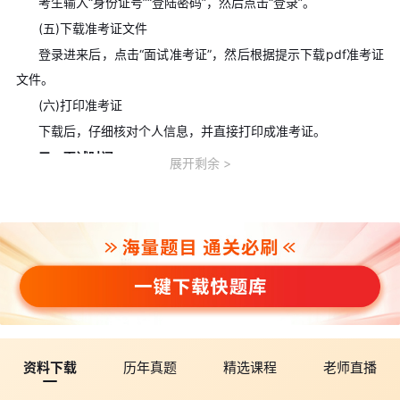
考生输入“身份证号”“登陆密码”，然后点击“登录”。
(五)下载准考证文件
登录进来后，点击“面试准考证”，然后根据提示下载pdf准考证
文件。
(六)打印准考证
下载后，仔细核对个人信息，并直接打印成准考证。
三、面试时间
展开剩余
考试时间：
5月16日至17日
。
点击收藏>>
环球网校考后发布：2026上半年教师资格证面试
真题试卷汇总
文章，考试结束后，会在此文章更新教资面试各学段
各科目面试真题，敬请关注。
四、面试程序
(一)考核内容
面试遵循《中小学和幼儿园教师资格考试标准》和《考试大
纲》(面试部分)，主要考核申请人职业道德、心理素质、仪表仪
资料下载
历年真题
精选课程
老师直播
态、言语表达、思维品质等教学基本素养和教学设计、教学实施、