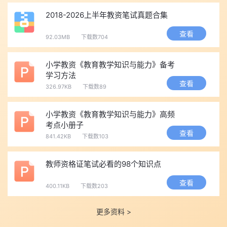
教学评价等教学基本技能。
2018-2026上半年教资笔试真题合集
(二)面试方法
查看
采用结构化面试、情景模拟等方法，通过备课、试讲、答辩等
92.03MB
下载数704
方式进行。
小学教资《教育教学知识与能力》备考
(三)面试过程
学习方法
(1)候考：考生持面试准考证、二代身份证，提前到达考点，按
查看
326.97KB
下载数89
照工作人员要求接受身份验证。
(2)抽题：按考点安排，登录面试测评软件系统，计算机从题库
小学教资《教育教学知识与能力》高频
中随机抽取试题(幼儿园类别考生从抽取的2道试题中任选1道，其余
考点小册子
查看
类别只抽取1道试题)，经考生确认后，系统打印试题清单。
841.42KB
下载数103
(3)备课：考生持备课纸、试题清单进入备课室，撰写教案(或
教师资格证笔试必看的98个知识点
演示活动方案)，备课20分钟。
(4)回答规定问题：考官从题库中随机抽取2个规定问题，考生
查看
400.11KB
下载数203
回答，时间5分钟。
(5)试讲/演示：考生按照准备的教案(或活动方案)进行试讲(或
更多资料 >
演示)，时间10分钟。